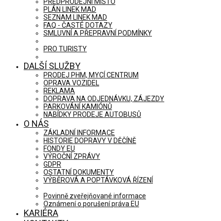
PŘEDPRODEJNÍ MÍSTO
PLÁN LINEK MAD
SEZNAM LINEK MAD
FAQ - ČASTÉ DOTAZY
SMLUVNÍ A PŘEPRAVNÍ PODMÍNKY
PRO TURISTY
DALŠÍ SLUŽBY
PRODEJ PHM, MYCÍ CENTRUM
OPRAVA VOZIDEL
REKLAMA
DOPRAVA NA ODJEDNÁVKU, ZÁJEZDY
PARKOVÁNÍ KAMIÓNŮ
NABÍDKY PRODEJE AUTOBUSŮ
O NÁS
ZÁKLADNÍ INFORMACE
HISTORIE DOPRAVY V DĚČÍNĚ
FONDY EU
VÝROČNÍ ZPRÁVY
GDPR
OSTATNÍ DOKUMENTY
VÝBĚROVÁ A POPTÁVKOVÁ ŘÍZENÍ
Povinně zveřejňované informace
Oznámení o porušení práva EU
KARIÉRA