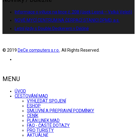
Informace o výluce na lince č. 208 (úsek Lesná – Velká Veleň)
NOVÉ MYCÍ CENTRUM NA ČERPACÍ STANICI DPMD, a.s.
Letní jízdy s Double Deckerem v Děčíně
© 2019
DeCe computers s.r.o.
. All Rights Reserved.
MENU
ÚVOD
CESTOVÁNÍ MAD
VYHLEDAT SPOJENÍ
ESHOP
SMLUVNÍ A PŘEPRAVNÍ PODMÍNKY
CENÍK
PLÁN LINEK MAD
FAQ - ČASTÉ DOTAZY
PRO TURISTY
AKTUÁLNĚ