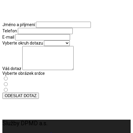
NENAŠLI JSTE ODPOVĚĎ ANI V JEDNOM
TÉMATU? NAPIŠTE NÁM
Jméno a příjmení
Telefon
E-mail
Vyberte okruh dotazu
Váš dotaz
Vyberte obrázek srdce
ODESLAT DOTAZ
Služby DPMD a.s.