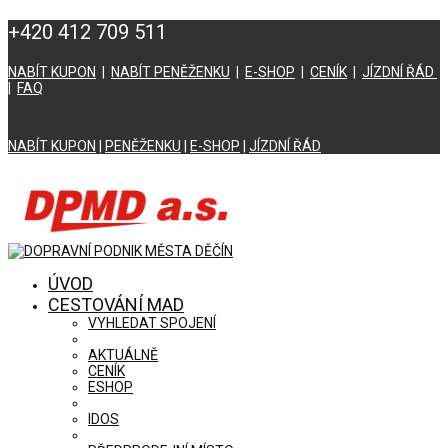
+420 412 709 511
NABÍT KUPON
|
NABÍT PENĚŽENKU
|
E-SHOP
|
CENÍK
|
JÍZDNÍ ŘÁD
|
FAQ
NABÍT KUPON
|
PENĚŽENKU
|
E-SHOP
|
JÍZDNÍ ŘÁD
ÚVOD
CESTOVÁNÍ MAD
VYHLEDAT SPOJENÍ
AKTUÁLNĚ
CENÍK
ESHOP
IDOS