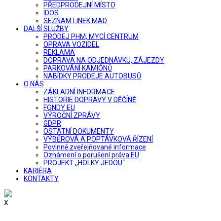
PŘEDPRODEJNÍ MÍSTO
IDOS
SEZNAM LINEK MAD
DALŠÍ SLUŽBY
PRODEJ PHM, MYCÍ CENTRUM
OPRAVA VOZIDEL
REKLAMA
DOPRAVA NA ODJEDNÁVKU, ZÁJEZDY
PARKOVÁNÍ KAMIÓNŮ
NABÍDKY PRODEJE AUTOBUSŮ
O NÁS
ZÁKLADNÍ INFORMACE
HISTORIE DOPRAVY V DĚČÍNĚ
FONDY EU
VÝROČNÍ ZPRÁVY
GDPR
OSTATNÍ DOKUMENTY
VÝBĚROVÁ A POPTÁVKOVÁ ŘÍZENÍ
Povinně zveřejňované informace
Oznámení o porušení práva EU
PROJEKT ,,HOLKY JEDOU“
KARIÉRA
KONTAKTY
X