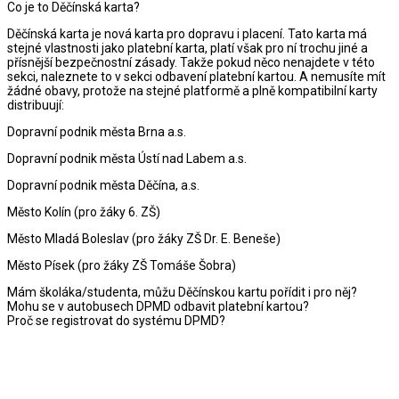
Co je to Děčínská karta?
Děčínská karta je nová karta pro dopravu i placení. Tato karta má
stejné vlastnosti jako platební karta, platí však pro ní trochu jiné a
přísnější bezpečnostní zásady. Takže pokud něco nenajdete v této
sekci, naleznete to v sekci odbavení platební kartou. A nemusíte mít
žádné obavy, protože na stejné platformě a plně kompatibilní karty
distribuují:
Dopravní podnik města Brna a.s.
Dopravní podnik města Ústí nad Labem a.s.
Dopravní podnik města Děčína, a.s.
Město Kolín (pro žáky 6. ZŠ)
Město Mladá Boleslav (pro žáky ZŠ Dr. E. Beneše)
Město Písek (pro žáky ZŠ Tomáše Šobra)
Mám školáka/studenta, můžu Děčínskou kartu pořídit i pro něj?
Mohu se v autobusech DPMD odbavit platební kartou?
Proč se registrovat do systému DPMD?