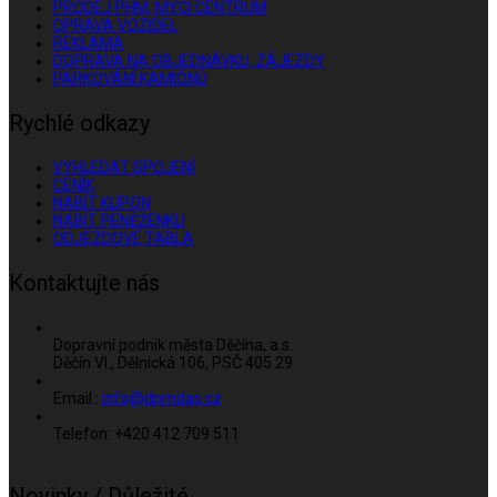
PRODEJ PHM, MYCÍ CENTRUM
OPRAVA VOZIDEL
REKLAMA
DOPRAVA NA OBJEDNÁVKU, ZÁJEZDY
PARKOVÁNÍ KAMIÓNŮ
Rychlé odkazy
VYHLEDAT SPOJENÍ
CENÍK
NABÍT KUPON
NABÍT PENĚŽENKU
ODJEZDOVÉ TABLA
Kontaktujte nás
Dopravní podnik města Děčína, a.s.
Děčín VI., Dělnická 106, PSČ 405 29
Email :
info@dpmdas.cz
Telefon: +420 412 709 511
Novinky / Důležité