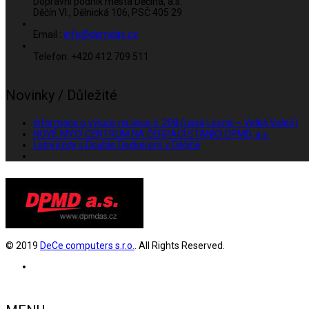
Dopravní podnik města Děčína, a.s.
Děčín VI., Dělnická 106, PSČ 405 29
Email :
info@dpmdas.cz
Telefon: +420 412 709 511
Novinky / Důležité
Informace o výluce na lince č. 208 (úsek Lesná – Velká Veleň)
NOVÉ MYCÍ CENTRUM NA ČERPACÍ STANICI DPMD, a.s.
Letní jízdy s Double Deckerem v Děčíně
© 2019
DeCe computers s.r.o.
. All Rights Reserved.