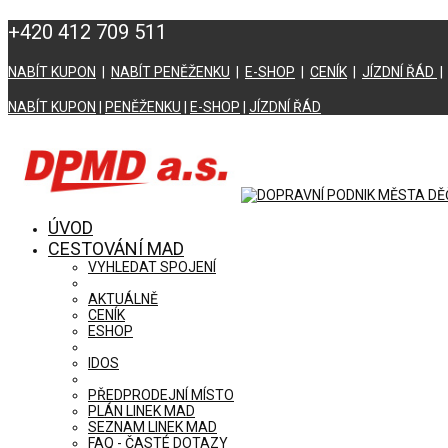
+420 412 709 511
NABÍT KUPON
|
NABÍT PENĚŽENKU
|
E-SHOP
|
CENÍK
|
JÍZDNÍ ŘÁD
NABÍT KUPON
|
PENĚŽENKU
|
E-SHOP
|
JÍZDNÍ ŘÁD
ÚVOD
CESTOVÁNÍ MAD
VYHLEDAT SPOJENÍ
AKTUÁLNĚ
CENÍK
ESHOP
IDOS
PŘEDPRODEJNÍ MÍSTO
PLÁN LINEK MAD
SEZNAM LINEK MAD
FAQ - ČASTÉ DOTAZY