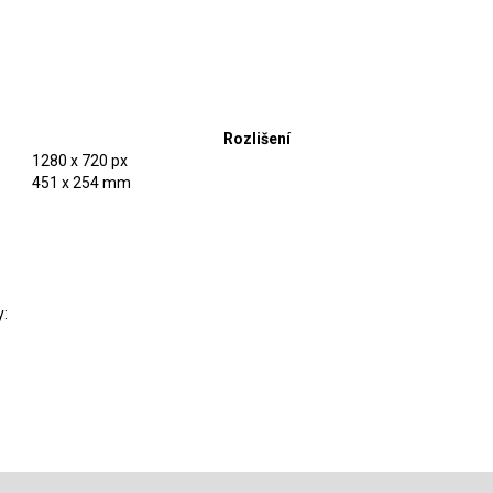
Rozlišení
1280 x 720 px
451 x 254 mm
y: