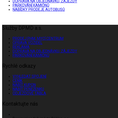
DOPRAVA NA OBJEDNÁVKU, ZÁJEZDY
PARKOVÁNÍ KAMIÓNŮ
NABÍDKY PRODEJE AUTOBUSŮ
Služby DPMD a.s.
PRODEJ PHM, MYCÍ CENTRUM
OPRAVA VOZIDEL
REKLAMA
DOPRAVA NA OBJEDNÁVKU, ZÁJEZDY
PARKOVÁNÍ KAMIÓNŮ
Rychlé odkazy
VYHLEDAT SPOJENÍ
CENÍK
NABÍT KUPON
NABÍT PENĚŽENKU
ODJEZDOVÉ TABLA
Kontaktujte nás