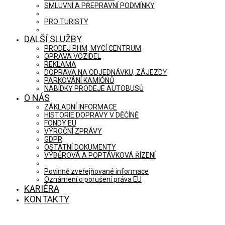
SMLUVNÍ A PŘEPRAVNÍ PODMÍNKY
PRO TURISTY
DALŠÍ SLUŽBY
PRODEJ PHM, MYCÍ CENTRUM
OPRAVA VOZIDEL
REKLAMA
DOPRAVA NA ODJEDNÁVKU, ZÁJEZDY
PARKOVÁNÍ KAMIÓNŮ
NABÍDKY PRODEJE AUTOBUSŮ
O NÁS
ZÁKLADNÍ INFORMACE
HISTORIE DOPRAVY V DĚČÍNĚ
FONDY EU
VÝROČNÍ ZPRÁVY
GDPR
OSTATNÍ DOKUMENTY
VÝBĚROVÁ A POPTÁVKOVÁ ŘÍZENÍ
Povinně zveřejňované informace
Oznámení o porušení práva EU
KARIÉRA
KONTAKTY