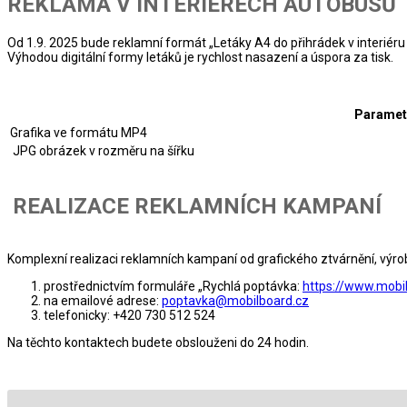
REKLAMA V INTERIÉRECH AUTOBUSŮ
Od 1.9. 2025 bude reklamní formát „Letáky A4 do přihrádek v interiéru
Výhodou digitální formy letáků je rychlost nasazení a úspora za tisk.
Parametr
Grafika ve formátu MP4
JPG obrázek v rozměru na šířku
REALIZACE REKLAMNÍCH KAMPANÍ
Komplexní realizaci reklamních kampaní od grafického ztvárnění, výr
prostřednictvím formuláře „Rychlá poptávka:
https://www.mobi
na emailové adrese:
poptavka@mobilboard.cz
telefonicky: +420 730 512 524
Na těchto kontaktech budete obslouženi do 24 hodin.