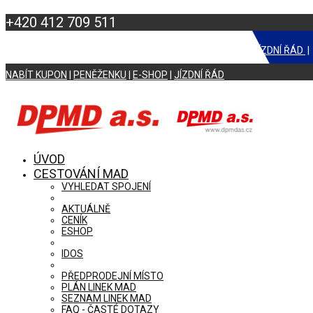
+420 412 709 511
NABÍT KUPON
|
NABÍT PENĚŽENKU
|
E-SHOP
|
CENÍK
|
JÍZDNÍ ŘÁD
NABÍT KUPON
|
PENĚŽENKU
|
E-SHOP
|
JÍZDNÍ ŘÁD
ÚVOD
CESTOVÁNÍ MAD
VYHLEDAT SPOJENÍ
AKTUÁLNĚ
CENÍK
ESHOP
IDOS
PŘEDPRODEJNÍ MÍSTO
PLÁN LINEK MAD
SEZNAM LINEK MAD
FAQ - ČASTÉ DOTAZY