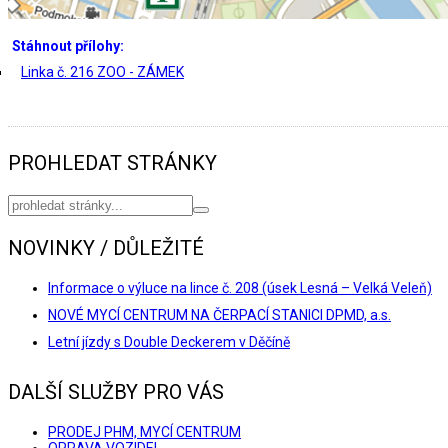
Stáhnout přílohy:
Linka č. 216 ZOO - ZÁMEK
PROHLEDAT STRÁNKY
NOVINKY / DŮLEŽITÉ
Informace o výluce na lince č. 208 (úsek Lesná – Velká Veleň)
NOVÉ MYCÍ CENTRUM NA ČERPACÍ STANICI DPMD, a.s.
Letní jízdy s Double Deckerem v Děčíně
DALŠÍ SLUŽBY PRO VÁS
PRODEJ PHM, MYCÍ CENTRUM