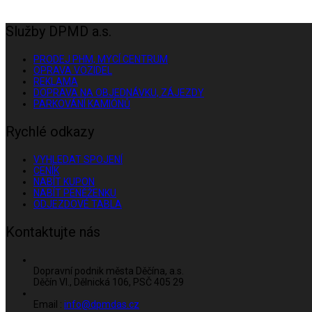
Služby DPMD a.s.
PRODEJ PHM, MYCÍ CENTRUM
OPRAVA VOZIDEL
REKLAMA
DOPRAVA NA OBJEDNÁVKU, ZÁJEZDY
PARKOVÁNÍ KAMIÓNŮ
Rychlé odkazy
VYHLEDAT SPOJENÍ
CENÍK
NABÍT KUPON
NABÍT PENĚŽENKU
ODJEZDOVÉ TABLA
Kontaktujte nás
Dopravní podnik města Děčína, a.s.
Děčín VI., Dělnická 106, PSČ 405 29
Email :
info@dpmdas.cz