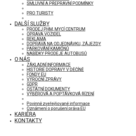
SMLUVNÍ A PŘEPRAVNÍ PODMÍNKY
PRO TURISTY
DALŠÍ SLUŽBY
PRODEJ PHM, MYCÍ CENTRUM
OPRAVA VOZIDEL
REKLAMA
DOPRAVA NA ODJEDNÁVKU, ZÁJEZDY
PARKOVÁNÍ KAMIÓNŮ
NABÍDKY PRODEJE AUTOBUSŮ
O NÁS
ZÁKLADNÍ INFORMACE
HISTORIE DOPRAVY V DĚČÍNĚ
FONDY EU
VÝROČNÍ ZPRÁVY
GDPR
OSTATNÍ DOKUMENTY
VÝBĚROVÁ A POPTÁVKOVÁ ŘÍZENÍ
Povinně zveřejňované informace
Oznámení o porušení práva EU
KARIÉRA
KONTAKTY